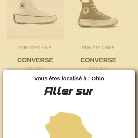
RUN STAR HIKE
RUN STAR HIKE
CONVERSE
CONVERSE
130,00 €
130,00 €
Vous êtes localisé à : Ohio
Aller sur
favorite_border
favorite_border