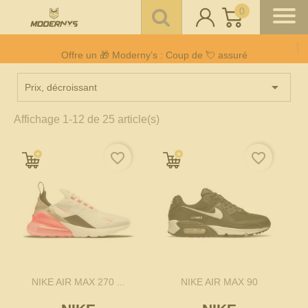
0
Offre un 🎁 Moderny’s : Coup de 💘 assuré
Livraison gratuite à partir de 100€
Paiement CB en 3 fois
sans frais
à partir de 150 €

Prix, décroissant
Affichage 1-12 de 25 article(s)
favorite_border
favorite_border
NIKE AIR MAX 270 ...
NIKE AIR MAX 90