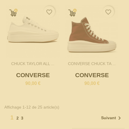
favorite_border
favorite_border
CHUCK TAYLOR ALL ...
CONVERSE CHUCK TA ...
CONVERSE
CONVERSE
90,00 €
90,00 €
Affichage 1-12 de 25 article(s)
1

Suivant
2
3