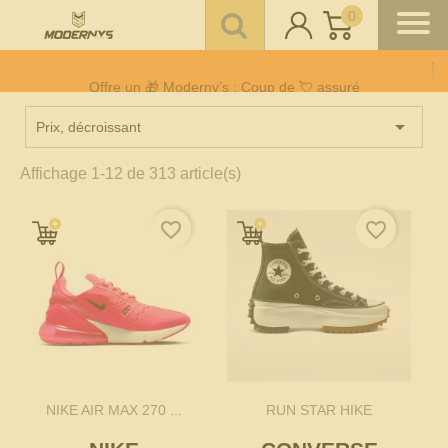
0
Offre un 🎁 Moderny’s : Coup de 💘 assuré
Livraison gratuite à partir de 100€
Paiement CB en 3 fois
sans frais
à partir de 150 €

Prix, décroissant
Affichage 1-12 de 313 article(s)
favorite_border
favorite_border
NIKE AIR MAX 270 ...
RUN STAR HIKE