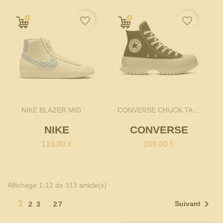
favorite_border
favorite_border
NIKE BLAZER MID ' ...
CONVERSE CHUCK TA ...
NIKE
CONVERSE
110,00 €
100,00 €
Affichage 1-12 de 313 article(s)
1

Suivant
2
3
…
27