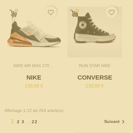
favorite_border
favorite_border
NIKE AIR MAX 270 ...
RUN STAR HIKE
NIKE
CONVERSE
130,00 €
130,00 €
Affichage 1-12 de 254 article(s)
1

Suivant
2
3
…
22