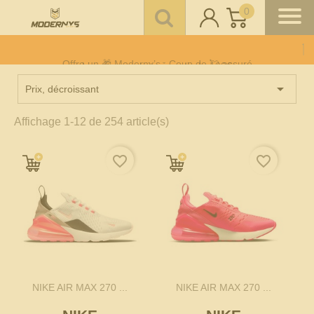
0
Offre un 🎁 Moderny’s : Coup de 💘 assuré
Livraison gratuite à partir de 100€
Paiement CB en 3 fois
sans frais
à partir de 150 €

Prix, décroissant
Affichage 1-12 de 254 article(s)
favorite_border
favorite_border
NIKE AIR MAX 270 ...
NIKE AIR MAX 270 ...