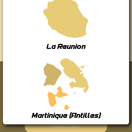
NIKE
PUMA
60,00 €
35,00 €
Affichage 1-2 de 2 article(s)
La Reunion

Retour en haut
Newsletter
Inscrivez-vous pour recevoir toutes nos meilleurs offres
et nos bons plans.
Martinique (Antilles)