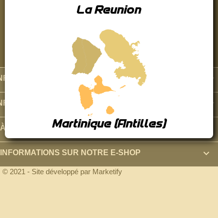
La Reunion

INFORMATIONS

INFORMATIONS LÉGALES
Martinique (Antilles)

À PROPOS
keyboard_arrow_down
INFORMATIONS SUR NOTRE E-SHOP
© 2021 - Site développé par Marketify