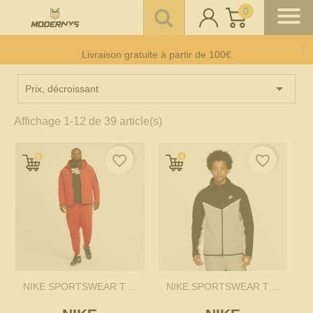
0
Offre un 🎁 Moderny’s : Coup de 💘 assuré
Livraison gratuite à partir de 100€
Paiement CB en 3 fois
sans frais
à partir de 150 €

Prix, décroissant
Affichage 1-12 de 39 article(s)
favorite_border
favorite_border
NIKE SPORTSWEAR T ...
NIKE SPORTSWEAR T ...