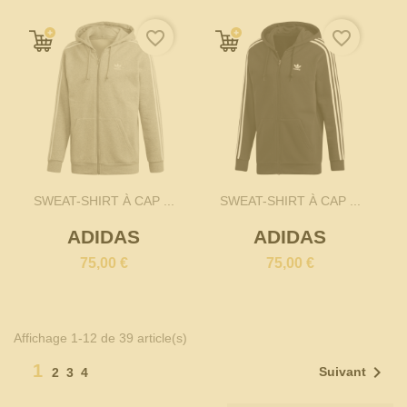
favorite_border
favorite_border
SWEAT-SHIRT À CAP ...
SWEAT-SHIRT À CAP ...
ADIDAS
ADIDAS
75,00 €
75,00 €
Affichage 1-12 de 39 article(s)
1

Suivant
2
3
4