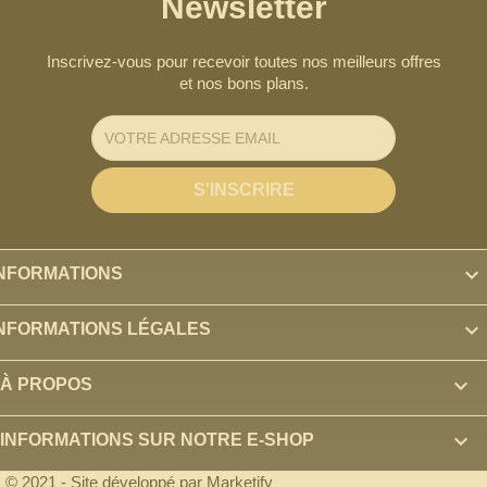
Newsletter
Inscrivez-vous pour recevoir toutes nos meilleurs offres
et nos bons plans.

INFORMATIONS

INFORMATIONS LÉGALES

À PROPOS
keyboard_arrow_down
INFORMATIONS SUR NOTRE E-SHOP
© 2021 - Site développé par Marketify