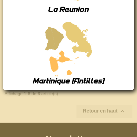
La Reunion
RUPTURE DE STOCK
RUPTURE DE STOCK
T-SHIRT R.Y.V. GR ...
CLAQUETTE ADILETT ...
ADIDAS
ADIDAS
45,00 €
40,00 €
Martinique (Antilles)
Affichage 1-6 de 6 article(s)

Retour en haut