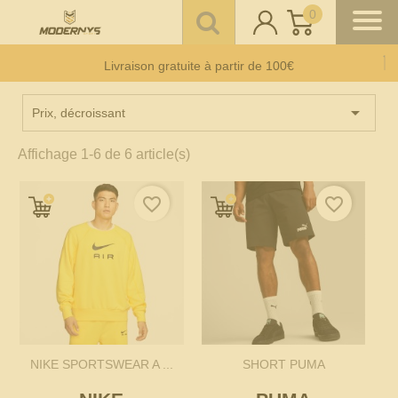
0
Offre un 🎁 Moderny’s : Coup de 💘 assuré
Livraison gratuite à partir de 100€
Paiement CB en 3 fois
sans frais
à partir de 150 €

Prix, décroissant
Affichage 1-6 de 6 article(s)
favorite_border
favorite_border
NIKE SPORTSWEAR A ...
SHORT PUMA