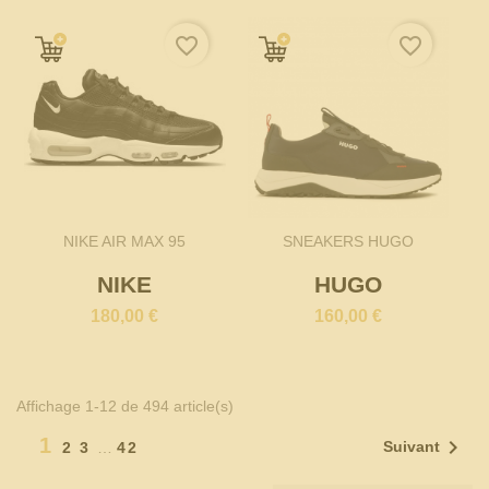
favorite_border
favorite_border
NIKE AIR MAX 95
SNEAKERS HUGO
NIKE
HUGO
180,00 €
160,00 €
Affichage 1-12 de 494 article(s)
1

Suivant
2
3
…
42