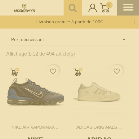
0
Livraison gratuite à partir de 100€
Offre un 🎁 Moderny’s : Coup de 💘 assuré
Paiement CB en 3 fois
sans frais
à partir de 150 €

Prix, décroissant
Affichage 1-12 de 494 article(s)
favorite_border
favorite_border
NIKE AIR VAPORMAX ...
ADIDAS ORIGINALS ...