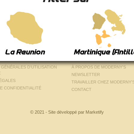
La Reunion
Martinique (Antill
IONS LÉGALES
À PROPOS
 GÉNÉRALES D'UTILISATION
À PROPOS DE MODERNY'S
E
NEWSLETTER
ÉGALES
TRAVAILLER CHEZ MODERNY'
E CONFIDENTIALITÉ
CONTACT
© 2021 - Site développé par Marketify