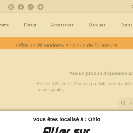
emme
Enfant
Accessoires
Marques
Outlet
Offre un 🎁 Moderny’s : Coup de 💘 assuré
Livraison gratuite à partir de 100€
Paiement CB en 3 fois
sans frais
à partir de 150 €
Aucun produit disponible p
Restez à l'écoute ! D'autres produits seront affiché
seront ajoutés.
search
Vous êtes localisé à : Ohio
Aller sur