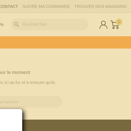
CONTACT
SUIVRE MA COMMANDE
TROUVER NOS MAGASINS
0
search
 %
our le moment
s ici au fur et à mesure qu'ils