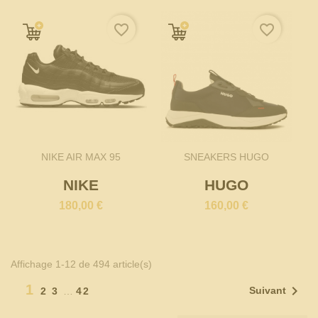
favorite_border
favorite_border
NIKE AIR MAX 95
SNEAKERS HUGO
NIKE
HUGO
180,00 €
160,00 €
Affichage 1-12 de 494 article(s)
1

Suivant
2
3
…
42