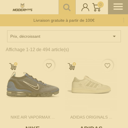
0
Offre un 🎁 Moderny’s : Coup de 💘 assuré
Livraison gratuite à partir de 100€
Paiement CB en 3 fois
sans frais
à partir de 150 €

Prix, décroissant
Affichage 1-12 de 494 article(s)
favorite_border
favorite_border
NIKE AIR VAPORMAX ...
ADIDAS ORIGINALS ...